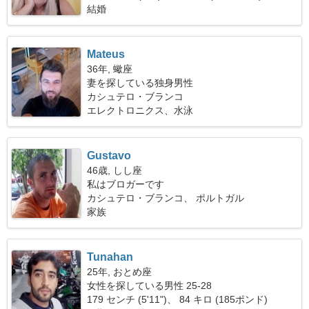
結婚
Mateus
36年, 蠍座
妻を探している独身男性
カシュテロ・ブランコ
エレクトロニクス、水泳
Gustavo
46歳, しし座
私はブロガーです
カシュテロ・ブランコ、 ポルトガル
家族
Tunahan
25年, おとめ座
女性を探している男性 25-28
179 センチ (5'11")、 84 キロ (185ポンド)