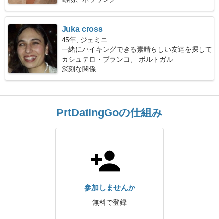
Juka cross
45年, ジェミニ
一緒にハイキングできる素晴らしい友達を探して
います
カシュテロ・ブランコ、 ポルトガル
深刻な関係
PrtDatingGoの仕組み
参加しませんか
無料で登録