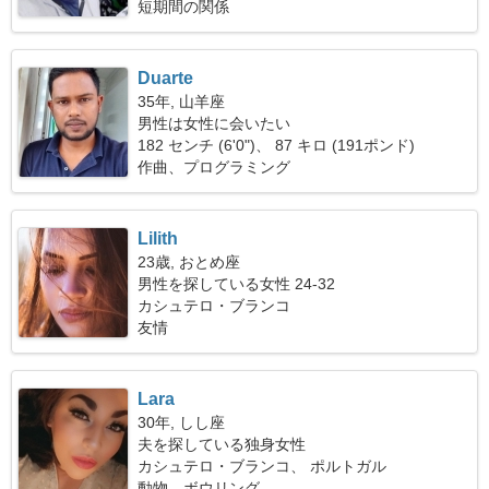
短期間の関係
Duarte
35年, 山羊座
男性は女性に会いたい
182 センチ (6'0")、 87 キロ (191ポンド)
作曲、プログラミング
Lilith
23歳, おとめ座
男性を探している女性 24-32
カシュテロ・ブランコ
友情
Lara
30年, しし座
夫を探している独身女性
カシュテロ・ブランコ、 ポルトガル
動物、ボウリング