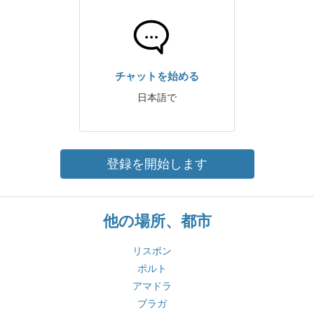
チャットを始める
日本語で
登録を開始します
他の場所、都市
リスボン
ポルト
アマドラ
ブラガ