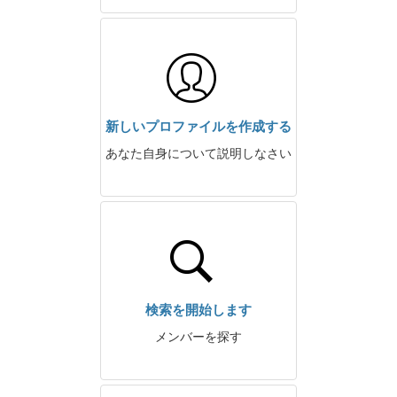
新しいプロファイルを作成する
あなた自身について説明しなさい
検索を開始します
メンバーを探す